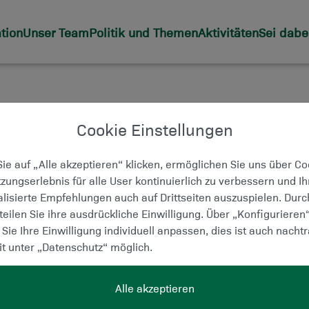
tion
Unser Team
Politik und Themen
Aktivitäten
Sei dabe
BOX DER VOLKSPAR
Cookie Einstellungen
STENFELD FÜR DIE
ie auf „Alle akzeptieren“ klicken, ermöglichen Sie uns über C
zungserlebnis für alle User kontinuierlich zu verbessern und I
ERTSCHÄTZUNG FÜ
lisierte Empfehlungen auch auf Drittseiten auszuspielen. Dur
rteilen Sie ihre ausdrückliche Einwilligung. Über „Konfigurieren
EINSATZBEREITSCHA
Sie Ihre Einwilligung individuell anpassen, dies ist auch nachtr
it unter „Datenschutz“ möglich.
ENAMT
Alle akzeptieren