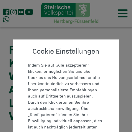
Hartberg-Fürstenfeld
FACHSCHULE
Cookie Einstellungen
KIRCHBERG AM
Indem Sie auf „Alle akzeptieren“
WALDE: STARKE
klicken, ermöglichen Sie uns über
Cookies das Nutzungserlebnis für alle
User kontinuierlich zu verbessern und
AUSBILDUNG FÜR DIE
Ihnen personalisierte Empfehlungen
auch auf Drittseiten auszuspielen.
LANDWIRTSCHAFT
Durch den Klick erteilen Sie ihre
ausdrückliche Einwilligung. Über
VON MORGEN
„Konfigurieren“ können Sie Ihre
Einwilligung individuell anpassen, dies
ist auch nachträglich jederzeit unter