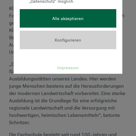
„Datenschutz“ möglich.
Klubobmann LAbg. Lukas Schnitzer besuchte die
Fachschule Kirchberg am Walde und informierte sich
Alle akzeptieren
gemeinsam mit Direktor Wolfgang Fank sowie den
Klassensprechern Nina Froihofer und Julian
Baumegger über die vielfältigen
Konfigurieren
Ausbildungsmöglichkeiten und den praxisnahen
Unterricht.
„Die Fachschule Kirchberg am Walde zählt zu den
Impressum
führenden land- und forstwirtschaftlichen
Ausbildungsstätten unseres Landes. Hier werden
junge Menschen bestens auf die Herausforderungen
der modernen Landwirtschaft vorbereitet. Eine starke
Ausbildung ist die Grundlage für eine erfolgreiche
regionale Landwirtschaft und die Versorgung mit
hochwertigen, heimischen Lebensmitteln“, betonte
Schnitzer.
Die Fachschule besteht seit rund 100 Jahren und