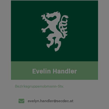
Evelin Handler
Bezirksgruppenobmann-Stv.
evelyn.handler@secdec.at